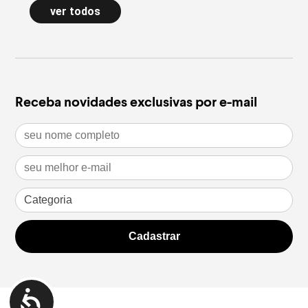
de poule e acessórios com pedras
longa a
ver todos
naturais dão forma à nova Special
confort
Edition
inverno
leia mais
leia m
Receba novidades exclusivas por e-mail