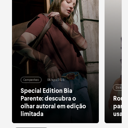
Campanhas
04/ago/2026
Dicas de
Special Edition Bia
Parente: descubra o
Roup
olhar autoral em edição
para 
limitada
usar 
Alfaiataria leve, tule estampado, pied
Moletom