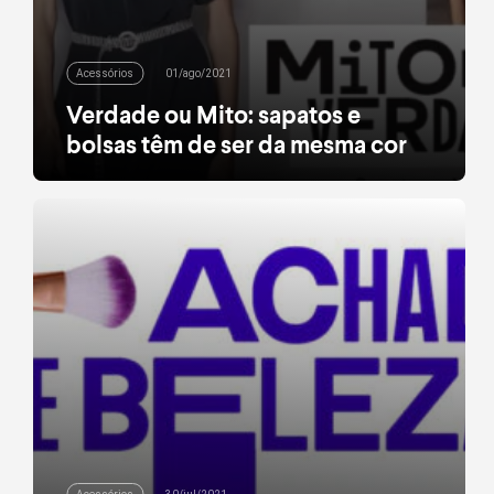
Acessórios
01/ago/2021
Verdade ou Mito: sapatos e
bolsas têm de ser da mesma cor
Você não está sozinha: uma das dúvidas mais
comuns na hora de combinar seu look é
se bolsa e sapato têm de ser da mesma cor. Por
meio deste post, vamos te provar que, sim, isso
não passa de mito. É claro que duplas de
acessórios da mesma cor são garantia de
sucesso, mas, com algumas dicas rápidas, é
possível […]
leia mais