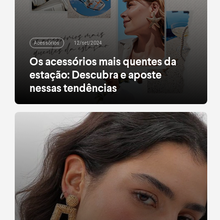
Acessórios
12/set/2024
Os acessórios mais quentes da
estação: Descubra e aposte
nessas tendências
Explore as principais tendências da
Primavera/Verão em acessórios. Experimente
estilos e crie looks únicos para arrasar na estação
com muita personalidade.
leia mais