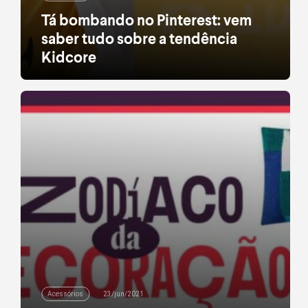
Tá bombando no Pinterest: vem
saber tudo sobre a tendência
Kidcore
Se você, assim como a gente, ama passar horas
navegando pelo Pinterest em busca de inspirações
para (quase) tudo, já deve ter reparado em uma
tendência nostálgica e multicolorida que anda
rolando por lá. O nome dessa estética com gosto
de infância não poderia ser outro: Kidcore. Clique e
conheça nossas novidades. Com seu start […]
leia mais
Acessórios
23/jun/2021