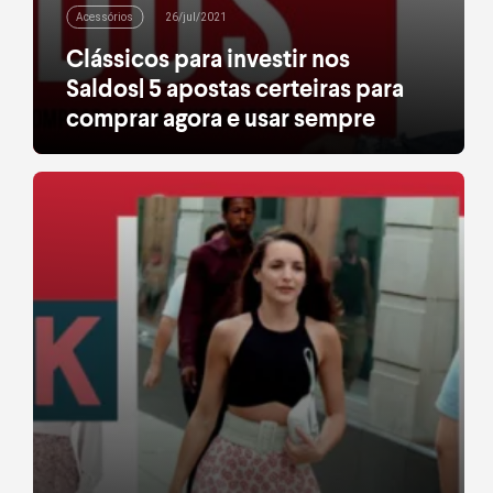
Acessórios
26/jul/2021
Clássicos para investir nos
Saldos| 5 apostas certeiras para
comprar agora e usar sempre
Quem nunca ouviu a frase “Esta peça nunca sai de
moda”? São clássicos do guarda-roupa que
funcionam como curingas. Vão do trabalho ao fim
de semana, do dia a noite, do inverno ao verão. Com
descontos de até 40% em centenas de peças,
nossos Saldos são aquela oportunidade imperdível
para completar a sua lista de […]
leia mais