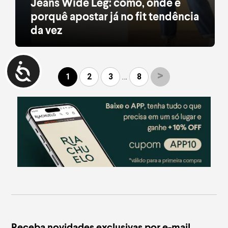
Jeans Wide Leg: como, onde e
porquê apostar já no fit tendência
da vez
No Instagram, no Tik Tok, no Pinterest, no
Youtube, nas ruas. Se você é (nem que seja um
pouquinho) ligada em tendências, já deve ter
percebido que tem fit novo de jeans bombando por
>
1
2
3
…
8
aí. Aquela calça de cintura alta com pernas largas
atende por wide leg e é, sem sombra de dúvida, o
jeans hit […]
leia mais
Receba novidades exclusivas por e-mail