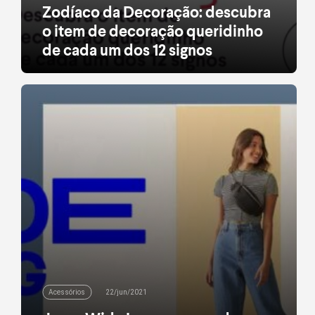
Zodíaco da Decoração: descubra
o item de decoração queridinho
de cada um dos 12 signos
De Áries à Peixes, de Aquário à Virgem, de Touro
à Leão, não existe no Zodíaco um único signo que
não curta deixar sua casa com o seu estilo. As
semelhanças, porém, param por aí, porque nosso
mapa astral nos faz ter um olhar único para os
acessórios de décor que mais combinam com a
nossa personalidade. Seja para […]
leia mais
Acessórios
22/jun/2021