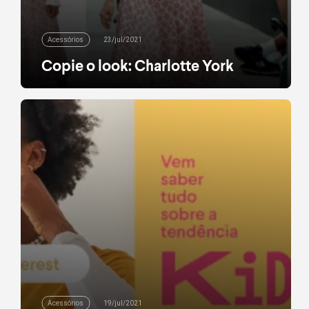
Acessórios
23/jul/2021
Copie o look: Charlotte York
Romântica incurável, feminina da cabeça aos pés,
delicada como só ela. Charlotte York com certeza
ganhou os corações dos fãs de Sex and the City
com sua personalidade sonhadora (e muito
determinada) e seu closet repleto de peças
clássicas, silhuetas bem cortadas e acessórios
atemporais. Clique e conheça nossas novidades. O
“all-american style” da personagem […]
leia mais
Acessórios
19/jul/2021