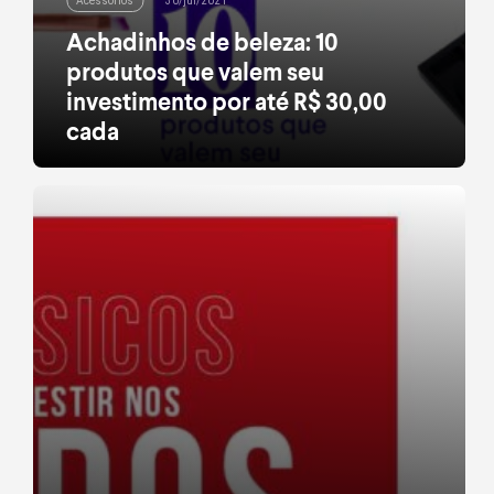
Acessórios
30/jul/2021
Achadinhos de beleza: 10
produtos que valem seu
investimento por até R$ 30,00
cada
Um sonho: atualizar os produtos de beleza
gastando pouco. Se é possível? É sim e já pode virar
realidade com as nossas dicas. Aqui, a gente não
acredita que maquiagem boa é sempre a mais cara
ou que os melhores hidratantes são aqueles que
vão te deixar no prejuízo. O glamour pode vir a
qualquer preço […]
leia mais