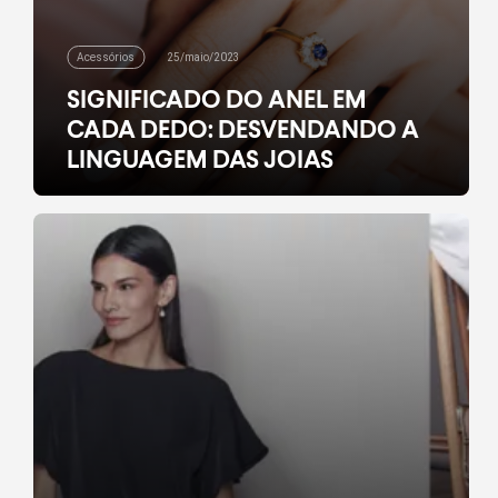
Acessórios
25/maio/2023
SIGNIFICADO DO ANEL EM
CADA DEDO: DESVENDANDO A
LINGUAGEM DAS JOIAS
Explore a linguagem das joias e descubra qual é o
significado dos anéis em cada dedo, além de
desvendar a mensagem por trás dessas peças!
leia mais