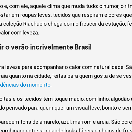
 e, com ele, aquele clima que muda tudo: o humor, o ritm
ostar em roupas leves, tecidos que respiram e cores qu
ova coleção Riachuelo chega com o frescor da estação, f
 calor com leveza.
r o verão incrivelmente Brasil
ra leveza para acompanhar o calor com naturalidade. S
aia quanto na cidade, feitas para quem gosta de se ves
dências do momento
.
ltas e os tecidos têm toque macio, com linho, algodão
do pensado para quem quer um visual leve, bonito e se
parecem tons de amarelo, azul, marrom e areia. São core
combinam entre si, criando looks fáceis e cheios de fre