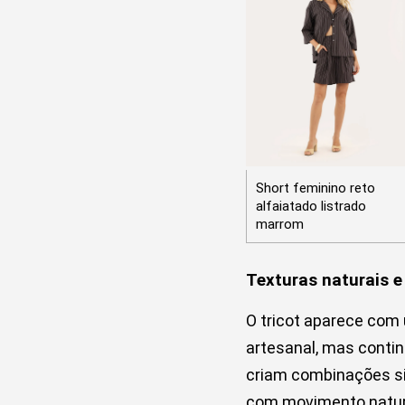
Short feminino reto
alfaiatado listrado
marrom
Texturas naturais e
O tricot aparece com
artesanal, mas contin
criam combinações sim
com movimento natur