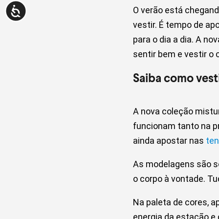
O verão está chegando
vestir. É tempo de ap
para o dia a dia. A n
sentir bem e vestir o
Saiba como vesti
A nova coleção mistu
funcionam tanto na pr
ainda apostar nas
ten
As modelagens são so
o corpo à vontade. Tu
Na paleta de cores, a
energia da estação e 