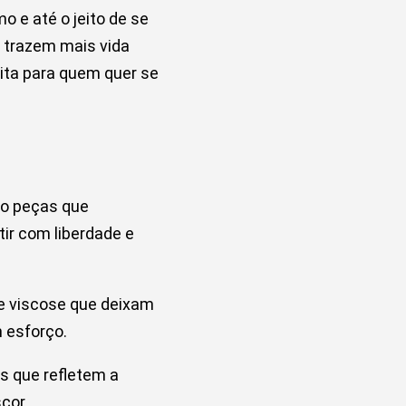
o e até o jeito de se
e trazem mais vida
eita para quem quer se
ão peças que
tir com liberdade e
 e viscose que deixam
m esforço.
s que refletem a
scor.