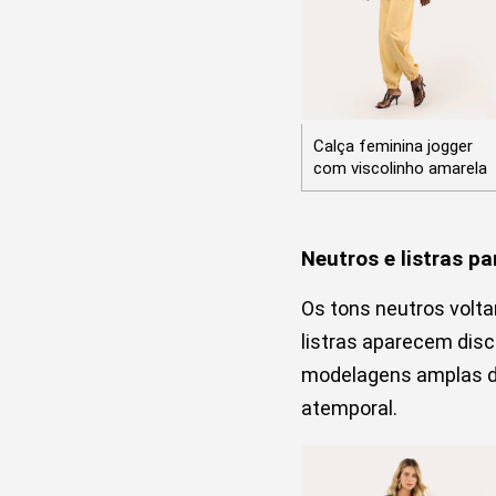
Calça feminina jogger
com viscolinho amarela
Neutros e listras pa
Os tons neutros volt
listras aparecem dis
modelagens amplas d
atemporal.