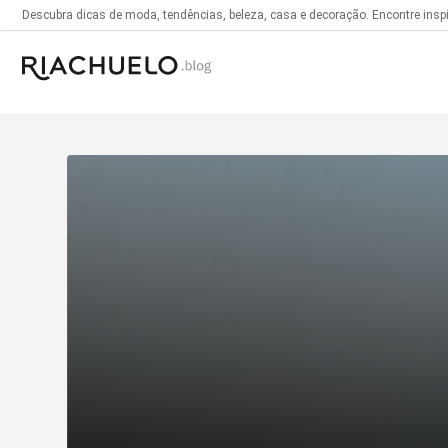
Descubra dicas de moda, tendências, beleza, casa e decoração. Encontre inspir