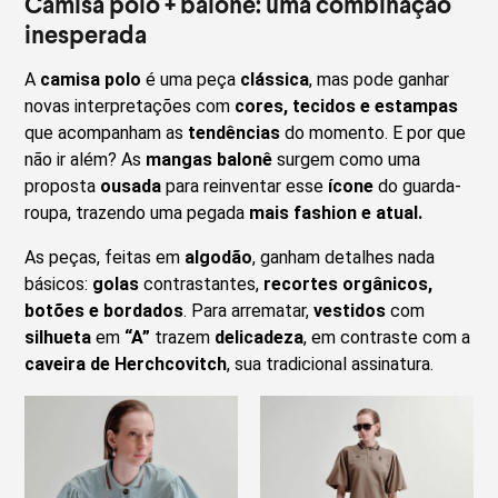
Camisa polo + balonê: uma combinação
inesperada
A
camisa polo
é uma peça
clássica
, mas pode ganhar
novas interpretações com
cores, tecidos e estampas
que acompanham as
tendências
do momento. E por que
não ir além? As
mangas balonê
surgem como uma
proposta
ousada
para reinventar esse
ícone
do guarda-
roupa, trazendo uma pegada
mais fashion e atual.
As peças, feitas em
algodão
, ganham detalhes nada
básicos:
golas
contrastantes,
recortes orgânicos,
botões e bordados
. Para arrematar,
vestidos
com
silhueta
em
“A”
trazem
delicadeza
, em contraste com a
caveira de Herchcovitch
, sua tradicional assinatura.