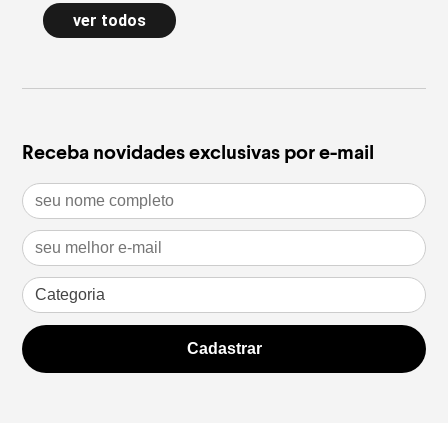
de poule e acessórios com pedras
longa a
ver todos
naturais dão forma à nova Special
confort
Edition
inverno
leia mais
leia m
Receba novidades exclusivas por e-mail