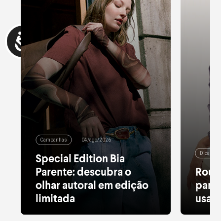
Campanhas
04/ago/2026
Dicas de
Special Edition Bia
Parente: descubra o
Roup
olhar autoral em edição
para 
limitada
usar 
Alfaiataria leve, tule estampado, pied
Moletom