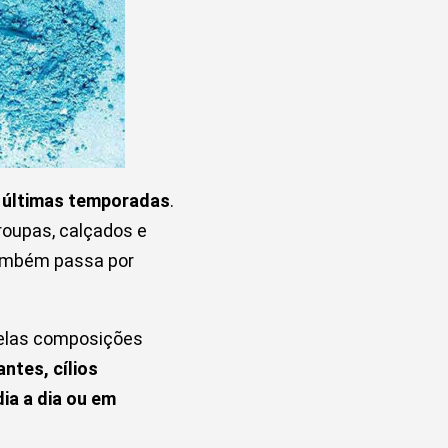
s últimas temporadas
.
oupas, calçados e
mbém passa por
uelas composições
ntes, cílios
ia a dia ou em