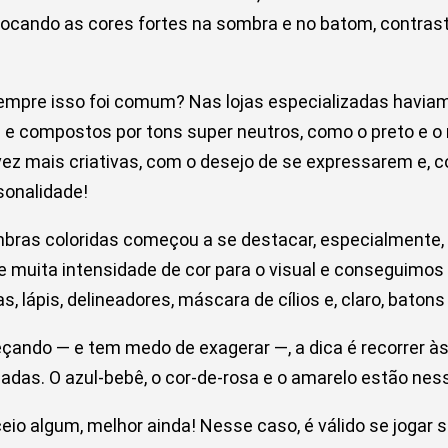
e, focando as cores fortes na sombra e no batom, contr
mpre isso foi comum? Nas lojas especializadas havia
e compostos por tons super neutros, como o preto e o
z mais criativas, com o desejo de se expressarem e, c
rsonalidade!
mbras coloridas começou a se destacar, especialmente,
e muita intensidade de cor para o visual e conseguimo
, lápis, delineadores, máscara de cílios e, claro, baton
ando — e tem medo de exagerar —, a dica é recorrer às 
cadas. O azul-bebê, o cor-de-rosa e o amarelo estão ness
eio algum, melhor ainda! Nesse caso, é válido se jogar