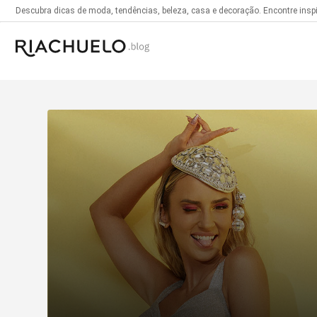
Descubra dicas de moda, tendências, beleza, casa e decoração. Encontre inspir