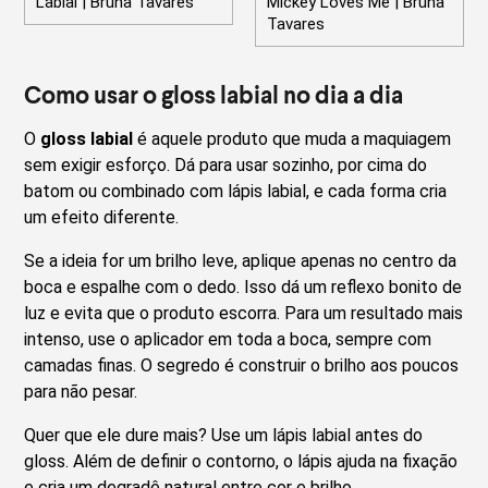
Labial | Bruna Tavares
Mickey Loves Me | Bruna
Tavares
Como usar o gloss labial no dia a dia
O
gloss labial
é aquele produto que muda a maquiagem
sem exigir esforço. Dá para usar sozinho, por cima do
batom ou combinado com lápis labial, e cada forma cria
um efeito diferente.
Se a ideia for um brilho leve, aplique apenas no centro da
boca e espalhe com o dedo. Isso dá um reflexo bonito de
luz e evita que o produto escorra. Para um resultado mais
intenso, use o aplicador em toda a boca, sempre com
camadas finas. O segredo é construir o brilho aos poucos
para não pesar.
Quer que ele dure mais? Use um lápis labial antes do
gloss. Além de definir o contorno, o lápis ajuda na fixação
e cria um degradê natural entre cor e brilho.