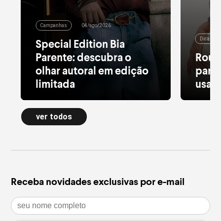
Campanhas
04/ago/2026
Dicas de
Special Edition Bia
Parente: descubra o
Roup
olhar autoral em edição
para 
limitada
usar 
Alfaiataria leve, tule estampado, pied
Moletom
de poule e acessórios com pedras
longa a
ver todos
naturais dão forma à nova Special
confort
Edition
inverno
leia mais
leia m
Receba novidades exclusivas por e-mail