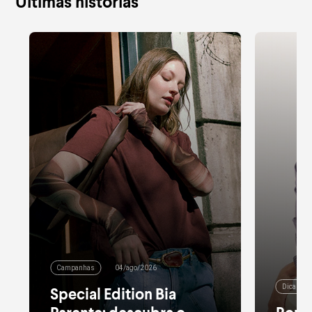
Últimas histórias
Campanhas
04/ago/2026
Dicas de
Special Edition Bia