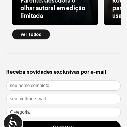
Parente: descubra o
Roup
olhar autoral em edição
para 
limitada
usar 
Alfaiataria leve, tule estampado, pied
Moletom
de poule e acessórios com pedras
longa a
ver todos
naturais dão forma à nova Special
confort
Edition
inverno
leia mais
leia m
Receba novidades exclusivas por e-mail