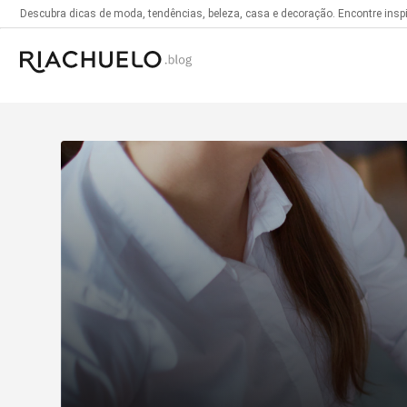
Descubra dicas de moda, tendências, beleza, casa e decoração. Encontre inspir