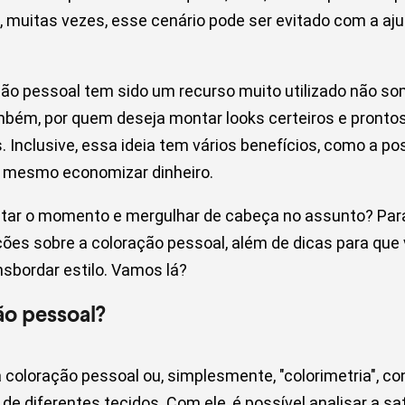
e, muitas vezes, esse cenário pode ser evitado com a aj
ção pessoal tem sido um recurso muito utilizado não s
bém, por quem deseja montar looks certeiros e prontos 
. Inclusive, essa ideia tem vários benefícios, como a po
té mesmo economizar dinheiro.
eitar o momento e mergulhar de cabeça no assunto? Para
ções sobre a coloração pessoal, além de dicas para que
ansbordar estilo. Vamos lá?
ção pessoal?
 a coloração pessoal ou, simplesmente, "colorimetria", c
de diferentes tecidos. Com ele, é possível analisar a sa