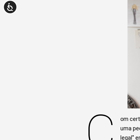
C
om cert
uma peç
legal" 