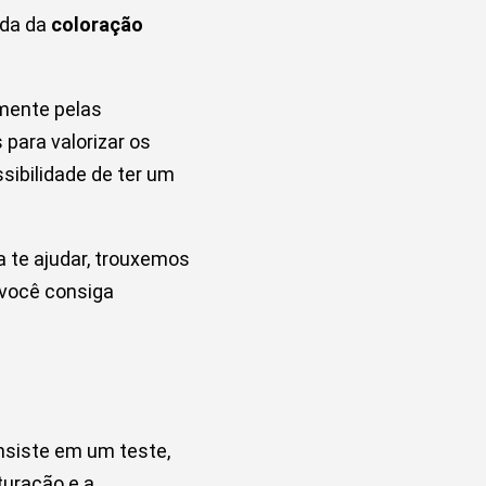
uda da
coloração
omente pelas
para valorizar os
ssibilidade de ter um
 te ajudar, trouxemos
 você consiga
onsiste em um teste,
turação e a