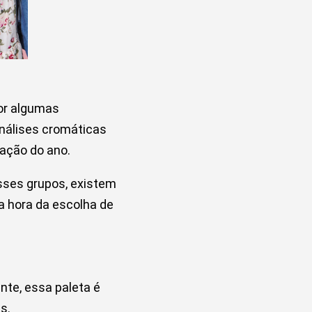
or algumas
análises cromáticas
tação do ano.
esses grupos, existem
a hora da escolha de
nte, essa paleta é
s.