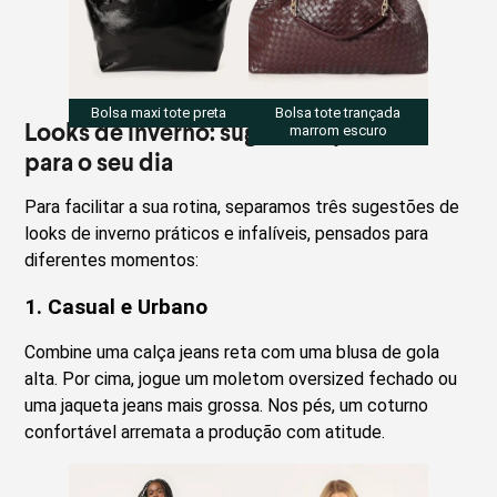
Bolsa maxi tote preta
Bolsa tote trançada
Looks de inverno: sugestões práticas
marrom escuro
para o seu dia
Para facilitar a sua rotina, separamos três sugestões de
looks de inverno práticos e infalíveis, pensados para
diferentes momentos:
1. Casual e Urbano
Combine uma calça jeans reta com uma blusa de gola
alta. Por cima, jogue um moletom oversized fechado ou
uma jaqueta jeans mais grossa. Nos pés, um coturno
confortável arremata a produção com atitude.