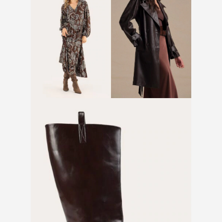
Vestido midi estampado
Trench coat em PU
paisley marrom
marrom