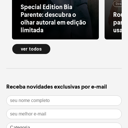
Dicas de
Special Edition Bia
Parente: descubra o
Roup
olhar autoral em edição
para 
limitada
usar 
Alfaiataria leve, tule estampado, pied
Moletom
de poule e acessórios com pedras
longa a
ver todos
naturais dão forma à nova Special
confort
Edition
inverno
leia mais
leia m
Receba novidades exclusivas por e-mail