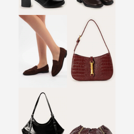
Bota salto médio com
Bota cano alto e salto
strass | Dakota
baixo marrom
Mocassim pespontado
Bolsa baguete croco
marrom escuro
vermelho escuro