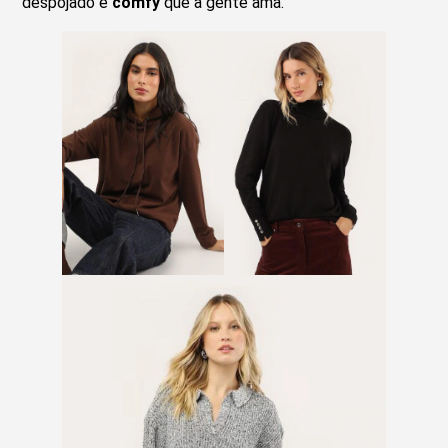
despojado e
comfy
que a gente ama.
Moletom com capuz
Blusa de tricô com gola
marrom
alta preta