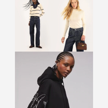
Calça jeans listrada denim
Blusa gola alta em tricô
escuro
bege claro