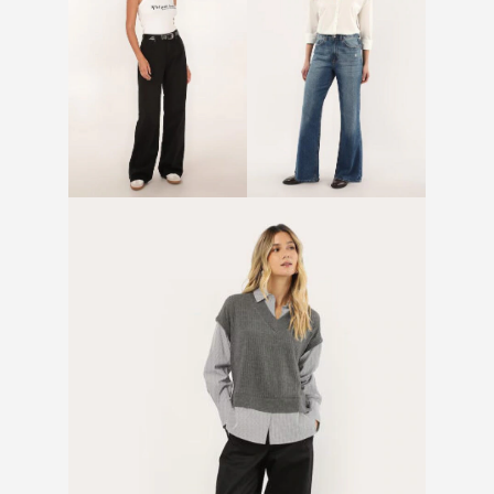
Calça black jeans wide
Calça jeans wide slim
slim
estonada