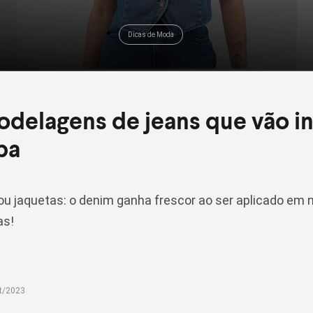
Dicas de Moda
delagens de jeans que vão in
pa
u jaquetas: o denim ganha frescor ao ser aplicado em
as!
t/2023