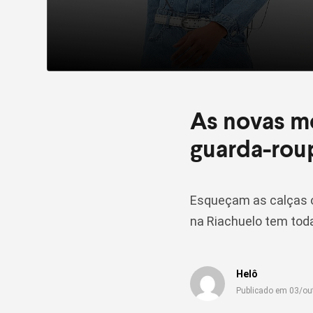
As novas mo
guarda-rou
Esqueçam as calças o
na Riachuelo tem tod
Helô
Publicado em 03/ou