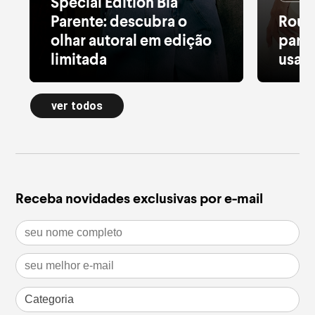
Special Edition Bia
Parente: descubra o
Roup
olhar autoral em edição
para 
limitada
usar 
Alfaiataria leve, tule estampado, pied
Moletom
de poule e acessórios com pedras
longa a
ver todos
naturais dão forma à nova Special
confort
Edition
inverno
leia mais
leia m
Receba novidades exclusivas por e-mail