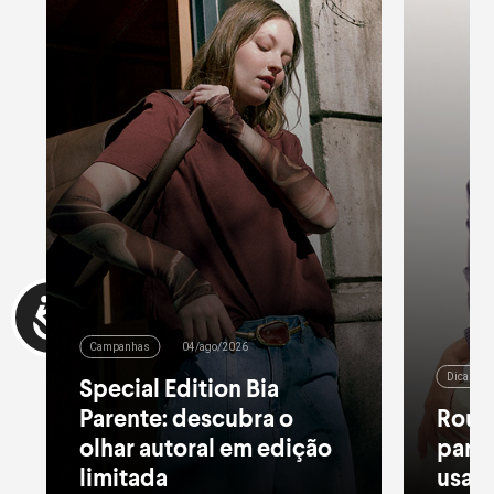
Campanhas
04/ago/2026
Dicas de
Special Edition Bia
Parente: descubra o
Roup
olhar autoral em edição
para 
limitada
usar 