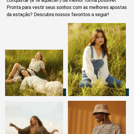
conquistar (e te aquecer!) da melhor forma possível.
Pronta para vestir seus sonhos com as melhores apostas
da estação? Descubra nossos favoritos a seguir!
COTTAGECORE
CO