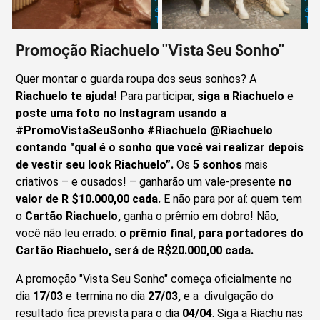
&
&
TERROSOS
TE
Promoção Riachuelo "Vista Seu Sonho"
Quer montar o guarda roupa dos seus sonhos? A
Riachuelo te ajuda
! Para participar,
siga a Riachuelo
e
poste uma foto no Instagram usando a
#PromoVistaSeuSonho #Riachuelo @Riachuelo
contando "qual é o sonho que você vai realizar depois
de vestir seu look Riachuelo”.
Os
5 sonhos
mais
criativos – e ousados! – ganharão um vale-presente
no
valor de R $10.000,00 cada.
E não para por aí: quem tem
o
Cartão Riachuelo,
ganha o prêmio em dobro! Não,
você não leu errado:
o prêmio final, para portadores do
Cartão Riachuelo, será de R$20.000,00 cada.
A promoção "Vista Seu Sonho" começa oficialmente no
dia
17/03
e termina no dia
27/03,
e a divulgação do
resultado fica prevista para o dia
04/04
. Siga a Riachu nas