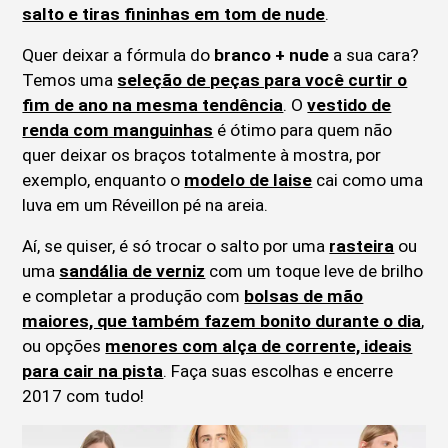
salto e tiras fininhas em tom de nude
.
Quer deixar a fórmula do
branco + nude
a sua cara?
Temos uma
seleção de peças para você curtir o
fim de ano na mesma tendência
. O
vestido de
renda com manguinhas
é ótimo para quem não
quer deixar os braços totalmente à mostra, por
exemplo, enquanto o
modelo de laise
cai como uma
luva em um Réveillon pé na areia.
Aí, se quiser, é só trocar o salto por uma
rasteira
ou
uma
sandália de verniz
com um toque leve de brilho
e completar a produção com
bolsas de mão
maiores, que também fazem bonito durante o dia
,
ou opções
menores com alça de corrente, ideais
para cair na pista
. Faça suas escolhas e encerre
2017 com tudo!