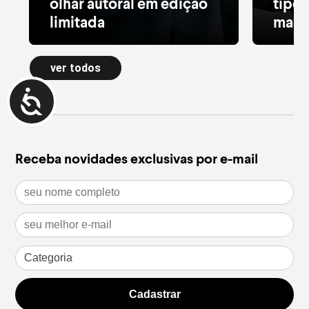
olhar autoral em edição
tipos
limitada
masc
Alfaiataria leve, tule estampado, pied
Da bási
de poule e acessórios com pedras
tipos d
ver todos
naturais dão forma à nova Special
estilos 
Edition
opção i
leia mais
leia m
Receba novidades exclusivas por e-mail