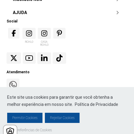
AJUDA
Social
RCHLO
CASA
RCHLO
Atendimento
Este site usa cookies para garantir que você obtenha a
melhor experiência em nosso site.
Política de Privacidade
Permitir Cookies
Rejeitar Cookies
© Copyright 2021. Todos os direitos reservados. Lojas Riachuelo S/A - Blog
Preferências de Cookies
Riachuelo.