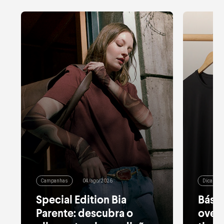
Campanhas
04/ago/2026
Dicas de
Special Edition Bia
Básic
Parente: descubra o
over