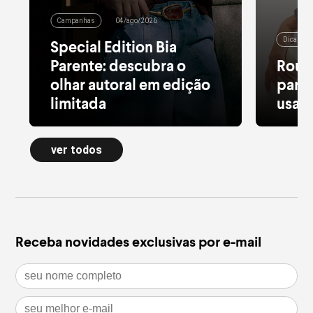
Campanhas
04/ago/2026
Dicas de
Special Edition Bia
Parente: descubra o
Roup
olhar autoral em edição
para 
limitada
usar 
Alfaiataria leve, tule estampado, pied
Moletom
de poule e acessórios com pedras
longa a
ver todos
naturais dão forma à nova Special
confort
Edition
inverno
leia mais
leia m
Receba novidades exclusivas por e-mail