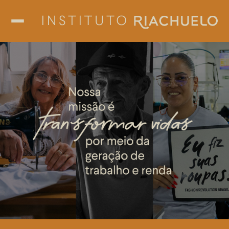
Missão
NOSSOS PILARES
Fibras
Linhas
Tecer