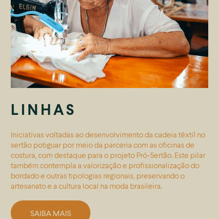
LINHAS
Iniciativas voltadas ao desenvolvimento da cadeia têxtil no
sertão potiguar por meio da parceria com as oficinas de
costura, com destaque para o projeto Pró-Sertão. Este pilar
também contempla a valorização e profissionalização do
bordado e outras tipologias regionais, preservando o
artesanato e a cultura local na moda brasileira.
SAIBA MAIS