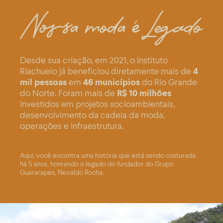
Desde sua criação, em 2021, o Instituto
Riachuelo já beneficiou diretamente mais de
4
mil pessoas
em
46 municípios
do Rio Grande
do Norte. Foram mais de
R$ 10 milhões
investidos em projetos socioambientais,
desenvolvimento da cadeia da moda,
operações e infraestrutura.
Aqui, você encontra uma história que está sendo costurada
há 5 anos, honrando o legado do fundador do Grupo
Guararapes, Nevaldo Rocha.