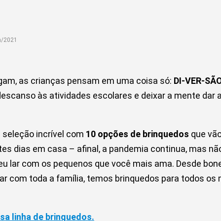
n/2021
gam, as crianças pensam em uma coisa só:
DI-VER-SÃ
descanso às atividades escolares e deixar a mente dar
 seleção incrível com
10 opções de brinquedos
que vão
es dias em casa – afinal, a pandemia continua, mas nã
eu lar com os pequenos que você mais ama. Desde bonec
har com toda a família, temos brinquedos para todos os
sa linha de brinquedos.