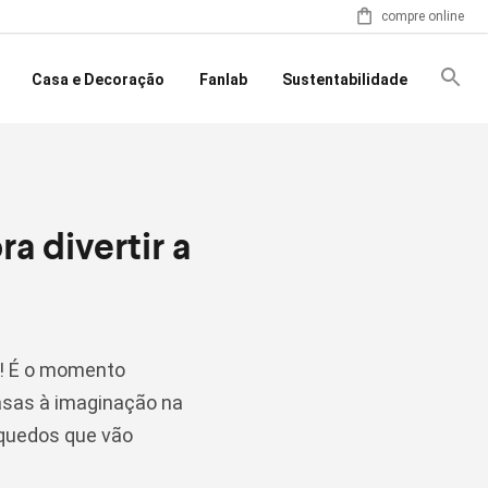
compre online
Casa e Decoração
Fanlab
Sustentabilidade
a divertir a
O! É o momento
 asas à imaginação na
nquedos que vão