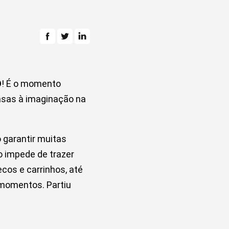
O
! É o momento
 asas à imaginação na
 garantir muitas
o impede de trazer
os e carrinhos, até
 momentos. Partiu