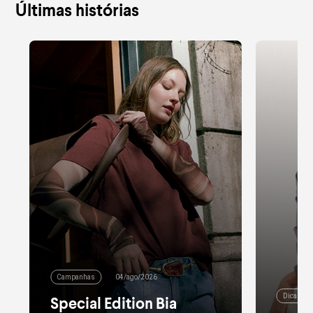
Últimas histórias
Campanhas
04/ago/2026
Dicas de
Special Edition Bia