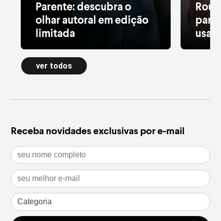
Parente: descubra o
Roup
olhar autoral em edição
para 
limitada
usar 
Alfaiataria leve, tule estampado, pied
Moletom
de poule e acessórios com pedras
longa a
ver todos
naturais dão forma à nova Special
confort
Edition
inverno
leia mais
leia m
Receba novidades exclusivas por e-mail