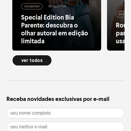
Campanhas
04/ago/2026
Dicas de
Special Edition Bia
Parente: descubra o
Roup
olhar autoral em edição
para 
limitada
usar 
Alfaiataria leve, tule estampado, pied
Moletom
de poule e acessórios com pedras
longa a
ver todos
naturais dão forma à nova Special
confort
Edition
inverno
leia mais
leia m
Receba novidades exclusivas por e-mail