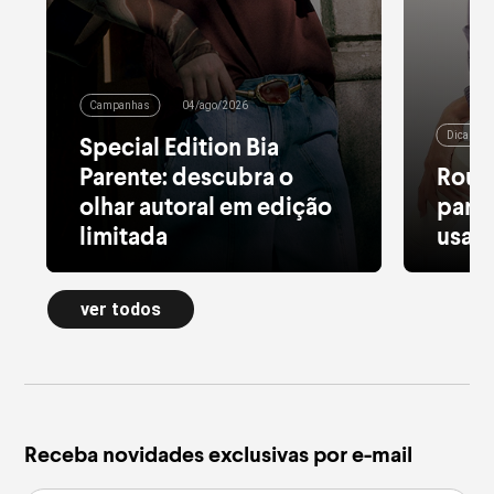
Campanhas
04/ago/2026
Dicas de
Special Edition Bia
Parente: descubra o
Roup
olhar autoral em edição
para 
limitada
usar 
Alfaiataria leve, tule estampado, pied
Moletom
de poule e acessórios com pedras
longa a
ver todos
naturais dão forma à nova Special
confort
Edition
inverno
leia mais
leia m
Receba novidades exclusivas por e-mail