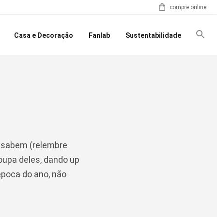
compre online
Casa e Decoração
Fanlab
Sustentabilidade
á sabem (relembre
roupa deles, dando up
época do ano, não