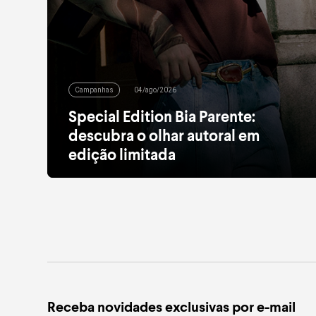
Campanhas
04/ago/2026
Special Edition Bia Parente:
descubra o olhar autoral em
edição limitada
Alfaiataria leve, tule estampado, pied de poule e
acessórios com pedras naturais dão forma à nova
Special Edition
leia mais
Receba novidades exclusivas por e-mail