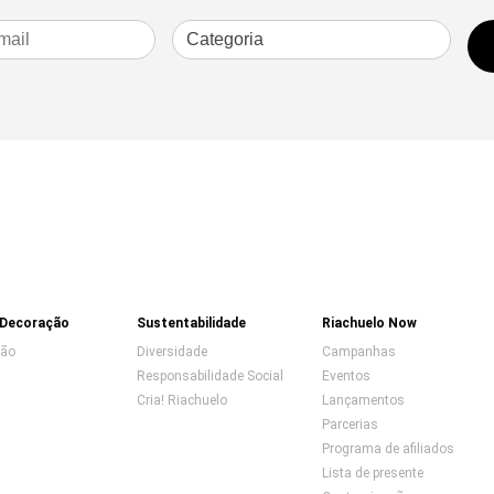
 Decoração
Sustentabilidade
Riachuelo Now
ção
Diversidade
Campanhas
Responsabilidade Social
Eventos
Cria! Riachuelo
Lançamentos
Parcerias
Programa de afiliados
Lista de presente