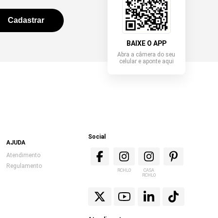
BAIXE O APP
Abra a câmera do seu
celular e aponte aqui
Social
AJUDA
Atendimento
Regulamento
RCHLO
CASA
RCHLO