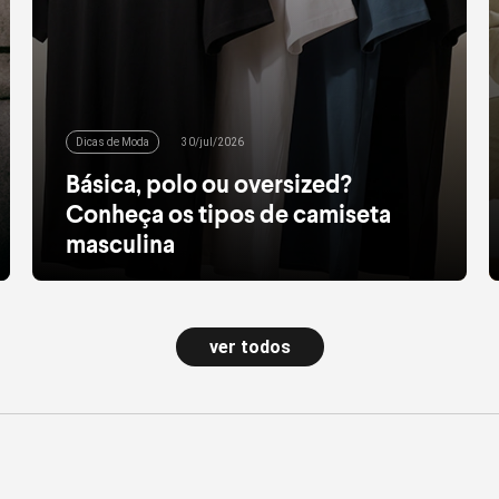
Dicas de Moda
30/jul/2026
Básica, polo ou oversized?
Conheça os tipos de camiseta
masculina
Da básica à oversized, conheça os tipos de
camisetas masculinas, estilos e saiba como
escolher a opção ideal para cada momento
ver todos
leia mais