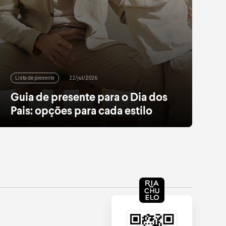
Lista de presente
22/jul/2026
Guia de presente para o Dia dos
Pais: opções para cada estilo
Mais que um presente, uma forma de demonstrar
todo o seu afeto e carinho por quem te inspira.
Encontre a opção perfeita para ele!
leia mais