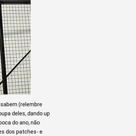
á sabem (relembre
roupa deles, dando up
poca do ano, não
s dos patches- e