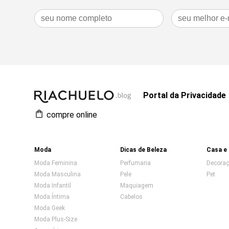
Portal da Privacidade
compre online
Moda
Dicas de Beleza
Casa e
Moda Feminina
Perfumaria
Decora
Moda Masculina
Pele
Pet
Moda Infantil
Maquiagem
Moda Íntima
Cabelos
Moda Geek
Moda Plus-Size