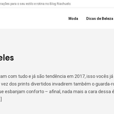
ações para o seu estilo e rotina no Blog Riachuelo.
Moda
Dicas de Beleza
Moda Masculina
eles
ram com tudo e já são tendência em 2017, isso vocês j
 a vez dos prints divertidos invadirem também o guarda-
e esbanjam conforto – afinal, nada mais a cara dessa 
]