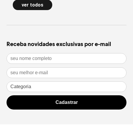
de poule e acessórios com pedras
longa a
ver todos
naturais dão forma à nova Special
confort
Edition
inverno
leia mais
leia m
Receba novidades exclusivas por e-mail