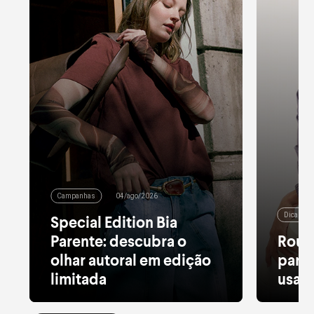
Campanhas
04/ago/2026
Dicas de
Special Edition Bia
Parente: descubra o
Roup
olhar autoral em edição
para 
limitada
usar 
Alfaiataria leve, tule estampado, pied
Moletom