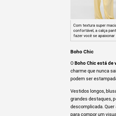
Com textura super maci
confortável, a calça pant
fazer você se apaixonar
Boho Chic
O
Boho Chic está de 
charme que nunca sai
podem ser estampada
Vestidos longos, blu
grandes destaques, pe
descomplicada. Quer a
para compor um visual