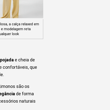
losa, a calça relaxed em
o e modelagem reta
ualquer look
spojada
e cheia de
 confortáveis, que
de.
 kimonos são os
legância
de forma
cessórios naturais