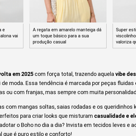
a e
A regata em amarelo manteiga dá
Super esti
alona vai
um toque básico para a sua
viscolinh
produção casual
valoriza q
volta em 2025
com força total, trazendo aquela
vibe de
 de moda. Essa tendência é marcada por peças fluidas e
s ou com franjas, mas sempre com muita personalida
sas com mangas soltas, saias rodadas e os queridinhos
rfeitos para criar looks que misturam
casualidade e e
dotar o Boho no dia a dia? Invista em tecidos leves e a
 que é puro estilo e conforto!