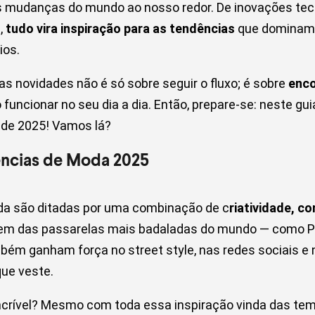
as mudanças do mundo ao nosso redor. De inovações tec
,
tudo vira inspiração para as tendências
que dominam 
ios.
as novidades não é só sobre seguir o fluxo; é sobre
enco
o funcionar no seu dia a dia. Então, prepare-se: neste g
 de 2025! Vamos lá?
ências de Moda 2025
da são ditadas por uma combinação de c
riatividade, 
gem das passarelas mais badaladas do mundo — como Par
ém ganham força no street style, nas redes sociais e n
que veste.
incrível? Mesmo com toda essa inspiração vinda das t