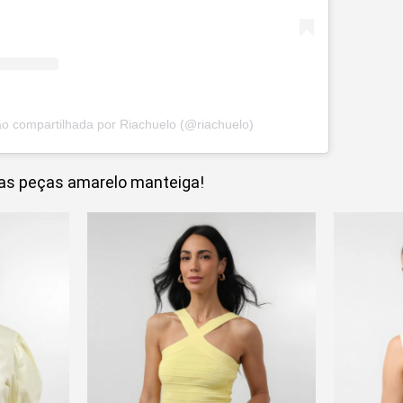
o compartilhada por Riachuelo (@riachuelo)
sas peças amarelo manteiga!