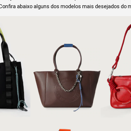
Confira abaixo alguns dos modelos mais desejados do
mida - Preto |
Bolsa maxi shopper - Marrom |
Bolsa shoulder
ão + Pool
Alexandre Pavão + Pool
Alexandr