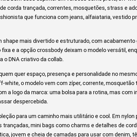
 de corda trançada, correntes, mosquetões, strass e ad
ashionista que funciona com jeans, alfaiataria, vestido 
um shape mais divertido e estruturado, com acabamento
 fixa e a opção crossbody deixam o modelo versátil, en
 o DNA criativo da collab.
 quem quer espaço, presença e personalidade no mesmo
 off-white, o modelo vem com zíper, corrente, mosquetã
com a logo da marca: uma bolsa para a rotina, mas com
assar despercebida.
oleção para um caminho mais utilitário e cool. Em nylon p
s trançadas, mini bags como charms e detalhes de co
tica, jovem e cheia de camadas para usar com denim, tê