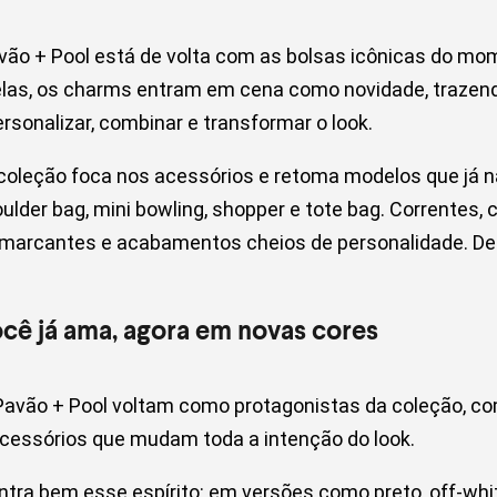
avão + Pool está de volta com as bolsas icônicas do mo
elas, os charms entram em cena como novidade, trazen
rsonalizar, combinar e transformar o look.
 coleção foca nos acessórios e retoma modelos que já
ulder bag, mini bowling, shopper e tote bag. Correntes, 
arcantes e acabamentos cheios de personalidade. Des
cê já ama, agora em novas cores
Pavão + Pool voltam como protagonistas da coleção, 
cessórios que mudam toda a intenção do look.
tra bem esse espírito: em versões como preto, off-whit