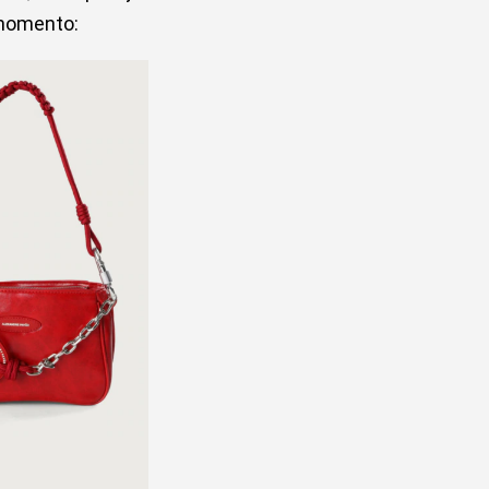
 momento:
 cristal - Vermelho |
e Pavão + Pool