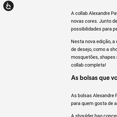
A collab Alexandre P
novas cores. Junto d
possibilidades para pe
Nesta nova edição, a
de desejo, como a sho
mosquetões, shapes m
collab completa!
As bolsas que vo
As bolsas Alexandre 
para quem gosta de a
A shoulder bag concen