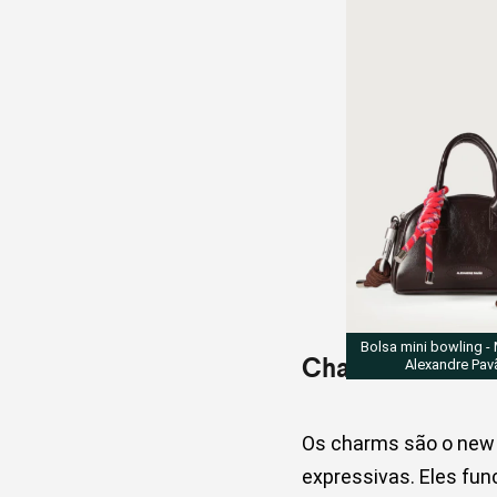
Bolsa mini bowling -
Charms exclusiv
Alexandre Pav
Os charms são o new 
expressivas. Eles fu