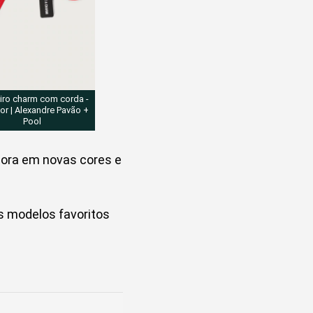
iro charm com corda -
or | Alexandre Pavão +
Pool
gora em novas cores e
s modelos favoritos