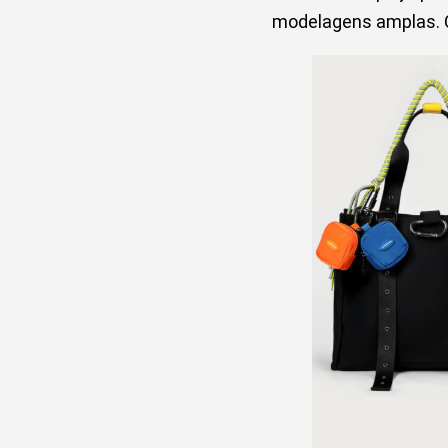
modelagens amplas. 
Bolsa tote em polia
Alexandre Pav