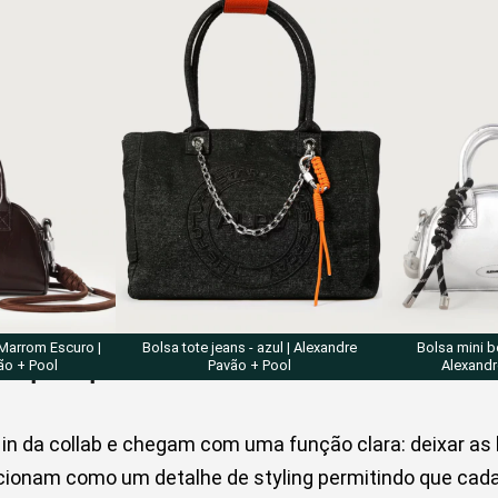
 Marrom Escuro |
Bolsa tote jeans - azul | Alexandre
Bolsa mini b
os para personalizar tudo
ão + Pool
Pavão + Pool
Alexandr
in da collab e chegam com uma função clara: deixar as
ncionam como um detalhe de styling permitindo que ca