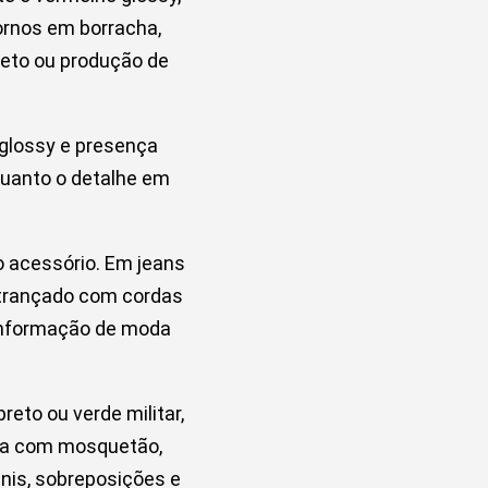
ornos em borracha,
preto ou produção de
 glossy e presença
quanto o detalhe em
 acessório. Em jeans
o trançado com cordas
 informação de moda
reto ou verde militar,
rda com mosquetão,
nis, sobreposições e