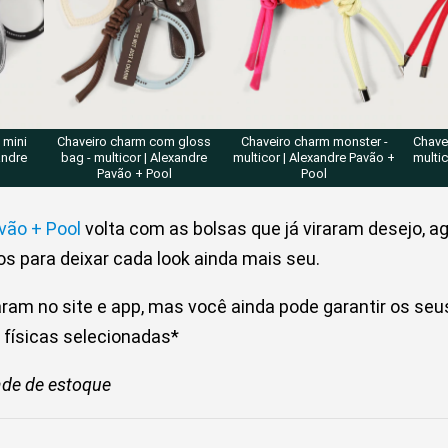
 mini
Chaveiro charm com gloss
Chaveiro charm monster -
Chave
llab, it’s a comeback
andre
bag - multicor | Alexandre
multicor | Alexandre Pavão +
multic
Pavão + Pool
Pool
vão + Pool
volta com as bolsas que já viraram desejo, a
s para deixar cada look ainda mais seu.
ram no site e app, mas você ainda pode garantir os seu
 físicas selecionadas*
dade de estoque