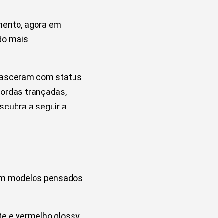
mento, agora em
do mais
 nasceram com status
cordas trançadas,
cubra a seguir a
com modelos pensados
e e vermelho glossy,