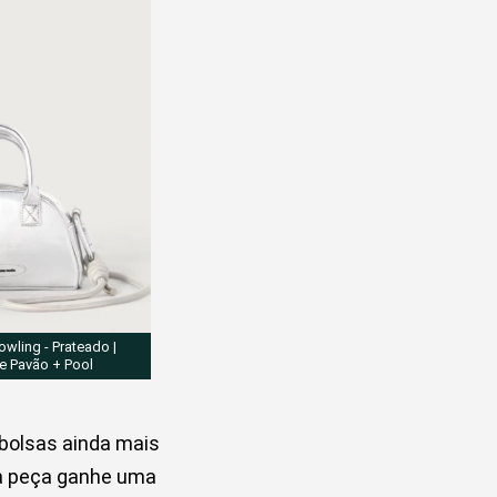
owling - Prateado |
e Pavão + Pool
 bolsas ainda mais
da peça ganhe uma