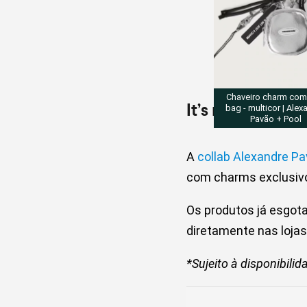
Chaveiro charm com
It’s not just a co
bag - multicor | Alex
Pavão + Pool
A
collab Alexandre Pa
com charms exclusivo
Os produtos já esgota
diretamente nas lojas
*Sujeito à disponibili