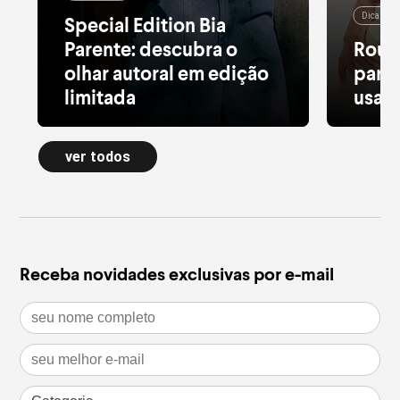
Dicas de
Special Edition Bia
Parente: descubra o
Roup
olhar autoral em edição
para 
limitada
usar 
Alfaiataria leve, tule estampado, pied
Moletom
de poule e acessórios com pedras
longa a
ver todos
naturais dão forma à nova Special
confort
Edition
inverno
leia mais
leia m
Receba novidades exclusivas por e-mail