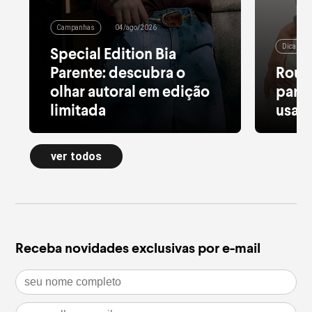
Campanhas
04/ago/2026
Dicas de
Special Edition Bia
Parente: descubra o
Roup
olhar autoral em edição
para 
limitada
usar 
Alfaiataria leve, tule estampado, pied
Moletom
de poule e acessórios com pedras
longa a
ver todos
naturais dão forma à nova Special
confort
Edition
inverno
leia mais
leia m
Receba novidades exclusivas por e-mail