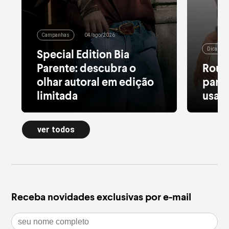
Campanhas
04/ago/2026
Dicas de
Special Edition Bia
Parente: descubra o
Roup
olhar autoral em edição
para 
limitada
usar 
Alfaiataria leve, tule estampado, pied
Moletom
de poule e acessórios com pedras
longa a
ver todos
naturais dão forma à nova Special
confort
Edition
inverno
leia mais
leia m
Receba novidades exclusivas por e-mail