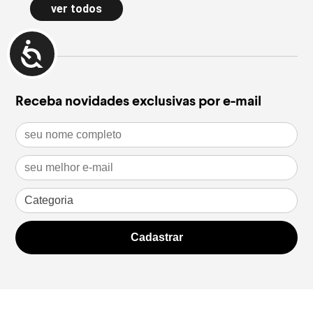
ver todos
naturais dão forma à nova Special
estilos 
Edition
opção i
leia mais
leia m
Receba novidades exclusivas por e-mail