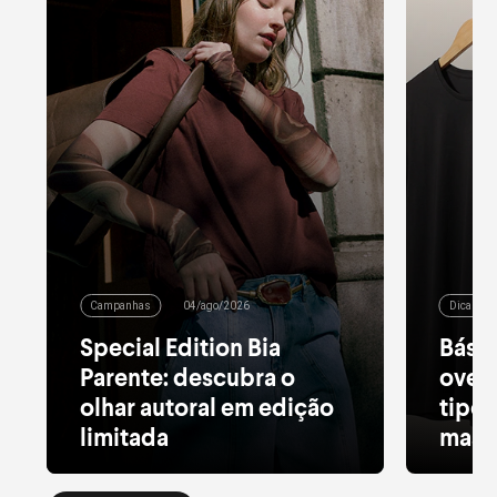
Campanhas
04/ago/2026
Dicas de
Special Edition Bia
Básic
Parente: descubra o
over
olhar autoral em edição
tipos
limitada
masc
Alfaiataria leve, tule estampado, pied
Da bási
de poule e acessórios com pedras
tipos d