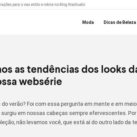
ações para o seu estilo e rotina no Blog Riachuelo.
Moda
Dicas de Beleza
Moda Plus-Size
Riachuelo Now
s as tendências dos looks da
ossa websérie
 do verão? Foi com essa pergunta em mente e em meio 
a surgiu em nossas cabeças sempre efervescentes. Por 
eção, não levamos você, que está aí do outro lado da tel