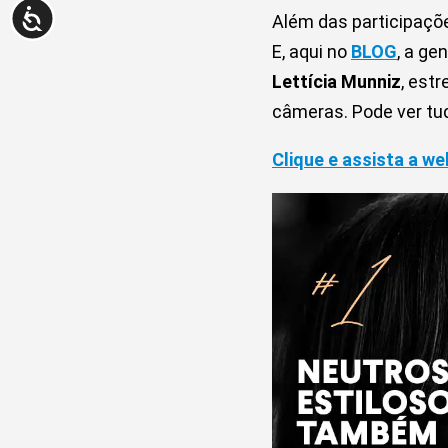
Além das participações
E, aqui no
BLOG
, a ge
Lettícia Munniz
, est
câmeras. Pode ver tud
Clique e assista a we