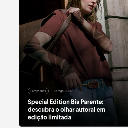
Campanhas
04/ago/2026
Special Edition Bia Parente:
descubra o olhar autoral em
edição limitada
Alfaiataria leve, tule estampado, pied de poule e