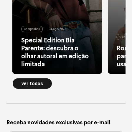
Campanhas
04/ago/2026
Dicas de
Special Edition Bia
Parente: descubra o
Roup
olhar autoral em edição
para 
limitada
usar 
Alfaiataria leve, tule estampado, pied
Moletom
de poule e acessórios com pedras
longa a
ver todos
naturais dão forma à nova Special
confort
Edition
inverno
leia mais
leia m
Receba novidades exclusivas por e-mail