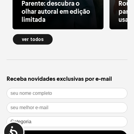
Parente: descubra o
Roup
olhar autoral em edição
para 
limitada
usar 
Alfaiataria leve, tule estampado, pied
Moletom
de poule e acessórios com pedras
longa a
ver todos
naturais dão forma à nova Special
confort
Edition
inverno
leia mais
leia m
Receba novidades exclusivas por e-mail