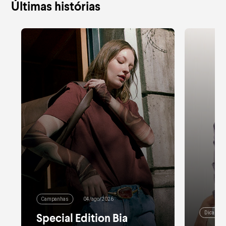
Últimas histórias
Campanhas
04/ago/2026
Dicas de
Special Edition Bia