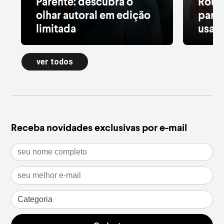
Parente: descubra o
Roup
olhar autoral em edição
para 
limitada
usar 
Alfaiataria leve, tule estampado, pied
Moletom
de poule e acessórios com pedras
longa a
ver todos
naturais dão forma à nova Special
confort
Edition
inverno
leia mais
leia m
Receba novidades exclusivas por e-mail