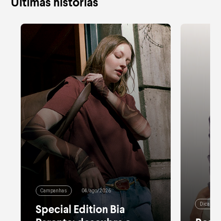
Últimas histórias
Campanhas
04/ago/2026
Dicas de
Special Edition Bia