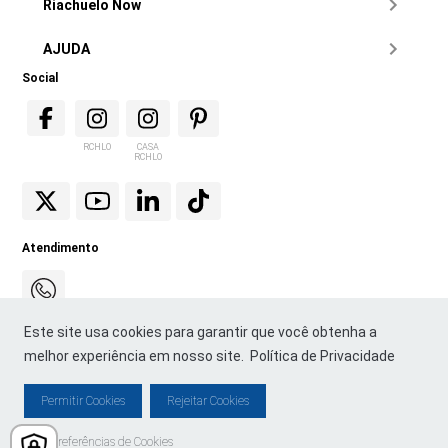
Riachuelo Now
AJUDA
Social
RCHLO
CASA
RCHLO
Atendimento
Este site usa cookies para garantir que você obtenha a
melhor experiência em nosso site.
Política de Privacidade
Permitir Cookies
Rejeitar Cookies
© Copyright 2021. Todos os direitos reservados. Lojas Riachuelo S/A - Blog
Preferências de Cookies