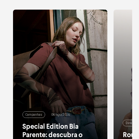
Campanhas
04/ago/2026
Dicas de
Special Edition Bia
Parente: descubra o
Roup