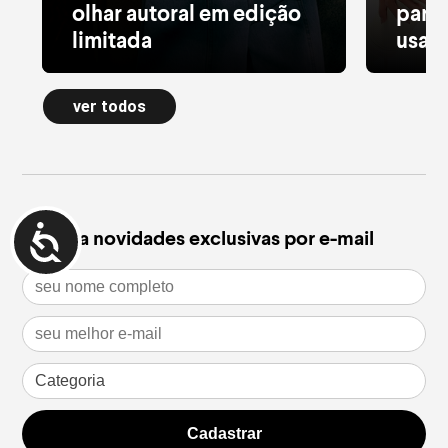
olhar autoral em edição
para 
limitada
usar 
Alfaiataria leve, tule estampado, pied
Moletom
de poule e acessórios com pedras
longa a
ver todos
naturais dão forma à nova Special
confort
Edition
inverno
leia mais
leia m
Receba novidades exclusivas por e-mail