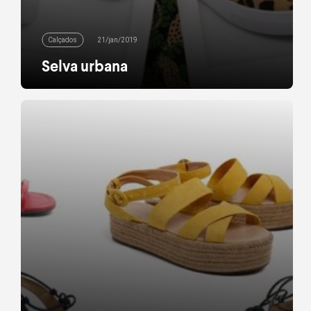
Calçados
21/jan/2019
Selva urbana
Versatilidade. Pode ser que esta não seja a
primeira palavra que vem à sua cabeça quando se
fala em estampa de onça. A tradicional print,
contudo, está bombando nesta temporada e
combina sim com mil e um looks do seu armário.
Não acredita? Calçados com essa padronagem
acabam de chegar para te provar que a […]
leia mais