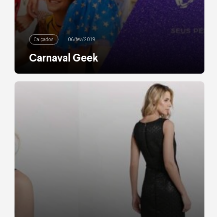
Calçados
06/fev/2019
Carnaval Geek
Hello geeks de plantão, nosso grito de Carnaval já
foi dado (Curioso? O link é este aqui) e seus
personagens favoritos já estão em ritmo de folia.
Tem herói fã de axé, princesa louca por frevo e
bruxos com muito samba no pé. Encha a mão de
confete, desenrole a serpentina e vem conferir
nossa […]
leia mais