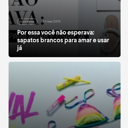
Acessórios
11/mar/2019
Por essa você não esperava:
sapatos brancos para amar e usar
já
Quem nunca acordou (atrasada, depois de se
render aos 5 minutos a mais de soneca), abriu o
armário e pensou: “o que eu vou vestir hoje?”.
Relógio correndo e você poderia, facilmente,
apostar no look de sempre e sair correndo. E se te
dissermos que um par de sapatos brancos pode
tirar seu office look […]
leia mais