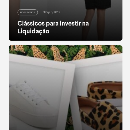
Acessórios
30/jan/2019
Clássicos para investir na
Liquidação
Quem nunca ouviu a frase “Esta peça nunca sai de
moda”? São clássicos do guarda-roupa que
funcionam como curingas. Vão do trabalho ao fim
de semana, do dia a noite, do inverno ao verão. Com
descontos imperdíveis em centenas de peças, a
nossa Liquidação é aquela oportunidade imperdível
para completar a sua lista de desejos desses
básicos […]
leia mais