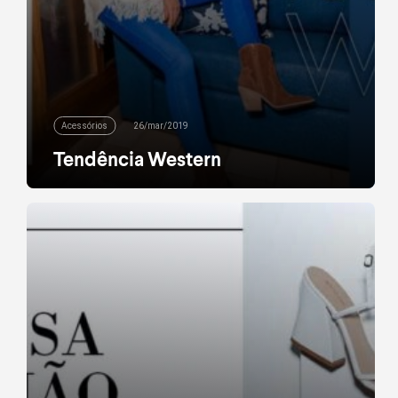
Acessórios
26/mar/2019
Tendência Western
Botas, franjas, jeans, cintos. Não é de hoje que o
estilo western tem dado as caras na moda. Do
Velho Oeste direto para os looks mais desejados
desta temporada, a tendência cowgirl moderna já
caiu nas graças da Thássia Naves e está a um
passo de entrar de vez no seu armário. A influencer
escolheu […]
leia mais