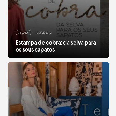
Calçados
01/abr/2019
Estampa de cobra: da selva para
os seus sapatos
Fato consumado: todas nós já amamos a clássica
estampa de oncinha. O reinado felino continua
intacto, mas, nesta estação, um outro animal
surge da selva para colorir os seus looks. Tão
elegante quanto contemporâneo, o print de cobra
chegou para ficar. A maneira mais quente de levá-lo
para o seu visual? Sapatos! Do tênis ao […]
leia mais