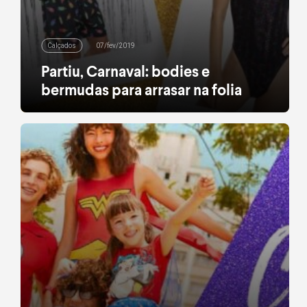
Calçados
07/fev/2019
Partiu, Carnaval: bodies e
bermudas para arrasar na folia
É sério que ainda não tem glitter espalhado por
todo o seu corpo? Por aqui, até nossa alma já brilha
só de pensar no Carnaval. Estamos em ritmo
acelerado de folia e já confirmamos presença
nossa presença nas festas, trios, bloquinhos e
qualquer agito carnavalesco disponível. Parar? Só
na quarta-feira. Por falar nela, temos looks […]
leia mais