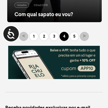
Calçados
30/out/2018
Com qual sapato eu vou?
Quem nunca passou pela situação de montar um
look, se olhar no espelho e pensar: e agora, com
qual sapato eu vou? Escolher o calçado perfeito é
essencial para compor o visual, já que ele pode ser
<
>
1
2
3
4
5
(ou não) o destaque da sua produção. Para te
ajudar nessa tarefa de mix & match, nós reunimos
[…]
leia mais
Receba novidades exclusivas por e-mail