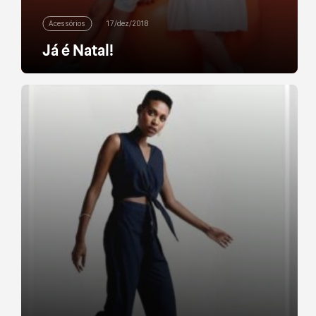
Acessórios
17/dez/2018
Já é Natal!
Ainda não escolheu o presente de Natal para o seu
pequeno? Confira aqui as nossas sugestões, com
combinações criativas e charmosas de roupas,
calçados, acessórios e muitos outros mimos. Tudo
isso por até R$ 89,90! Prepare a criançada para
brilhar e presenteie com peças perfeitas para as
festas de fim de ano. Elas vão adorar […]
leia mais