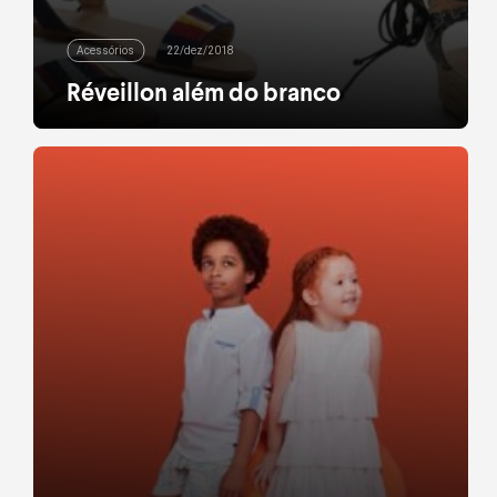
Acessórios
22/dez/2018
Réveillon além do branco
Basta uma olhada rápida pelas festas de réveillon
Brasil afora para perceber que o branco domina as
celebrações do novo ano. Na praia, no campo ou na
cidade, os tons claros e metalizados são a
preferência da maioria na hora de atrair boas
energias para os dias que vem por aí. Se você já
garantiu […]
leia mais