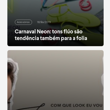
Acessórios
18/fev/2019
Carnaval Neon: tons flúo são
tendência também para a folia
Se você ainda tinha alguma dúvida sobre como
apostar na tendência neon, o Carnaval é a sua
chance de investir sem medo nos tons flúo. Do pink
ao verde, do amarelo ao laranja, as cores típicas
das canetas marca-texto vão brilhar (e muito) na
folia deste ano. Nada discretas, exatamente como
a festa pede, elas […]
leia mais