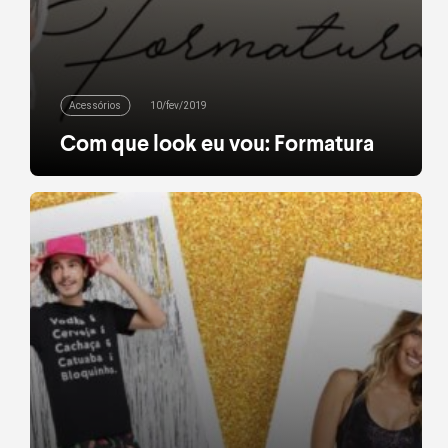
Acessórios
10/fev/2019
Com que look eu vou: Formatura
Já diria Jorge Ben Jor que “Em fevereiro tem
Carnaval”. O segundo mês do ano, contudo, vai
além da folia, do confete e da serpentina. É ele que
dá o pontapé inicial na temporada de formaturas
universitárias. Até abril, centenas de formandos
comemoram o diploma superior Brasil afora. E você
achava que não teria mais […]
leia mais