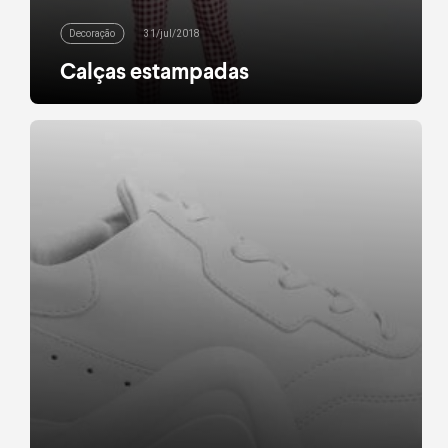
Decoração
31/jul/2018
Calças estampadas
Seja a ideia chamar atenção ou não, a calça
estampada sempre dá um jeito de brilhar na
produção. Podemos contar também com o item
nos dias em que a criatividade some e não
sabemos como animar o look – e uma camiseta e
sapato básicos sempre ganham novos ares
quando combinados a estampas. Modelos
mais ajustados ao corpo, por exemplo, […]
leia mais