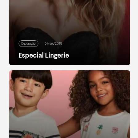
Decoração
04/set/2018
Especial Lingerie
Já foi-se o tempo em que a lingerie era pensada
apenas como a parte “escondida” do look. Hoje,
sutiãs, bodies e calcinhas se tornaram tão
importantes quanto o que está por cima; os
modelos estão cada vez mais elaborados e
ganhando mais força na produção. Para as mais
românticas, modelos com motivos
florais funcionam muito bem até durante […]
leia mais