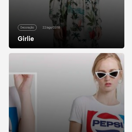
Decoração
22/ago/2018
Girlie
Até a fã de preto e tons escuros se torna mais
girlie quando a primavera chega. A palavra, usada
com frequência no mundo da moda, faz alusão a
uma forma “fofa”, feminina e delicada de se vestir.
E, quando chega a temporada das flores, muitas
sentem-se inspiradas a levar as plantas da
estação (e muitas […]
leia mais