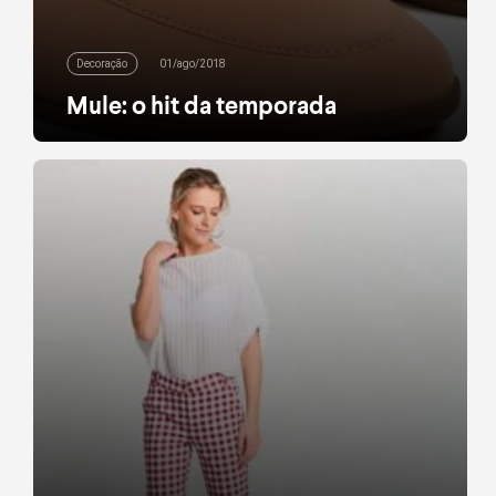
Decoração
01/ago/2018
Mule: o hit da temporada
A mule, sapato com ares de scarpin e praticidade
de um chinelo, já deu as caras diversas vezes nas
araras do globo durante os últimos dois anos e
agora provou que é um modelo curinga para
qualquer estação. Seja ela em nobuck, de toque
acamurçado, em veludo ou básica: agora elas
voltaram e você pode […]
leia mais