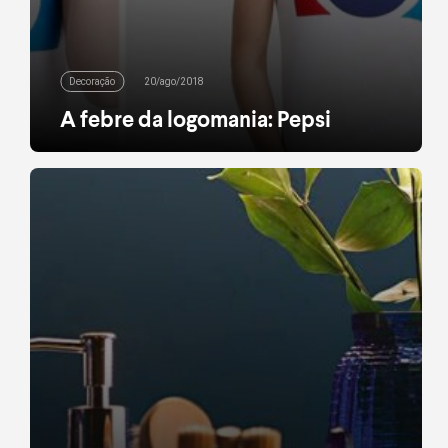
Decoração
20/ago/2018
A febre da logomania: Pepsi
Com a volta das tendências que bombaram de
1990 até 2000, uma delas – e das mais simples -,
fez um retorno tímido e com charme de sobra nas
ruas do globo: a logomania. Se antes as estampas
já eram importantes para quem é fã de bastante
informação na peça, quando esse motivo voltou a
[…]
leia mais