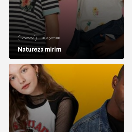
Decoração
30/ago/2018
Natureza mirim
Pequenos com estilo: nesta primavera, não só
flores prometem estampar o guarda-roupa da
criançada. Folhas, plantas, frutas e tudo que tiver
pegada tropical fará parte das tendências da
próxima temporada. São diversas peças e
estampas para elas e para eles desfilarem por aí. A
sua filha não é muito fã de floral? Sem problemas,
ela […]
leia mais