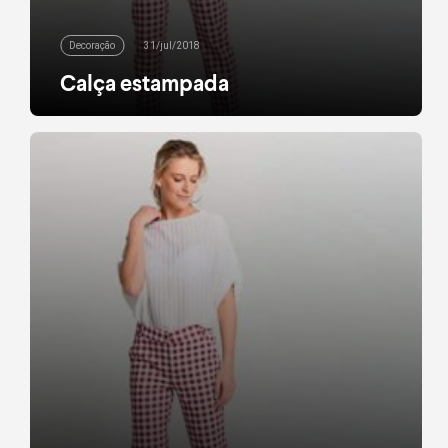
Decoração
31/jul/2018
Calça estampada
Seja a ideia chamar atenção ou não, a calça
estampada sempre dá um jeito de brilhar na
produção. Podemos contar também com o item
nos dias em que a criatividade some e não
sabemos como animar o look – e uma camiseta e
sapato básicos sempre ganham novos ares
quando combinados a estampas. Modelos mais
ajustados […]
leia mais