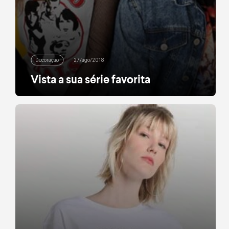
Decoração
27/ago/2018
Vista a sua série favorita
Você sabe o que Stranger Things, La Casa de Papel
e 3% podem ter em comum? Um lugar no seu
guarda-roupa! Viva o seu universo e o das séries
mais queridinhas do m omento, que agora também
podem estar dentro do seu look com a ajudinha da
nova coleção Geek da Riachuelo. Se a sua […]
leia mais