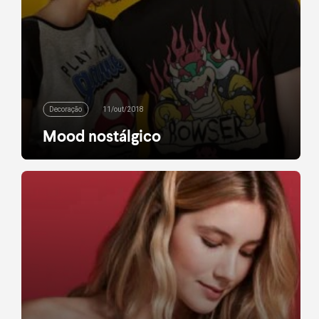
Decoração
11/out/2018
Mood nostálgico
Se você é fã dos games da Nintendo e da Capcom
temos uma novidade quentinha: a nova coleção da
Riachuelo Geek traz os protagonistas de jogos
clássicos para roupas e itens para decorar a casa!
São muitas opções para você vestir o personagem
que mais gosta! Tem Mario, Luigi e a turma de
Mario Bros, […]
leia mais