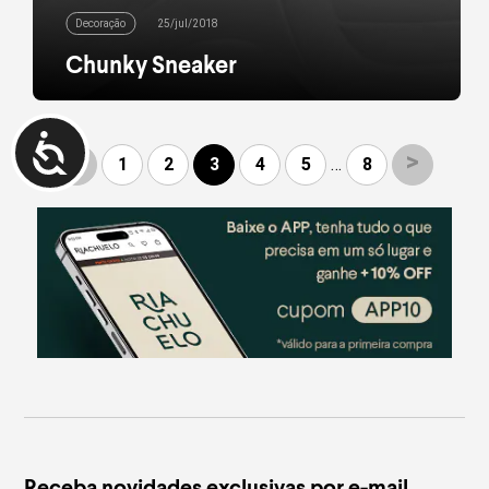
Decoração
25/jul/2018
Chunky Sneaker
Os Daddy Shoes ou Chunky Sneakers (do inglês
“tênis do papai” e “tênis volumoso”) deu as caras
nas ruas em 1990 – e, na maioria das vezes,
durante a prática de exercícios físicos. Com o
<
>
1
2
3
4
5
…
8
passar do tempo, o calçado se tornou unicamente
exclusivo da academia e foi rapidamente deixado
de lado. Eis que, em pleno […]
leia mais
Receba novidades exclusivas por e-mail