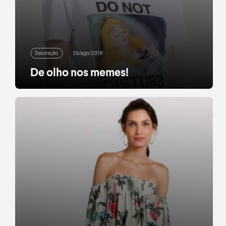
Decoração
26/ago/2018
De olho nos memes!
Novidades com as princesas que você ama desde
pequena acabaram de chegar na Riachuelo. O
melhor? As peças, que brincam com memes da
internet, chegam em três modelos descontraídos
para vestir o seu mood do dia na companhia da
Bela Adormecida, Branca de Neve e, para quem não
deixa de amar até a vilã, Malévola! E […]
leia mais