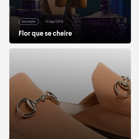
Decoração
15/ago/2018
Flor que se cheire
O quarto, a sala, o banheiro e até a cozinha: não há
desculpa para não decorar os espaços de casa
com plantas, flores e arranjos dos mais diversos –
a alegria que plantas trazem ao ambiente é
imensa; e, claro, melhor ainda quando a beleza não
está apenas no arranjo, mas no suporte (ou vaso)
[…]
leia mais