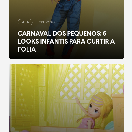
Infantil
09/fev/2022
CARNAVAL DOS PEQUENOS: 6
LOOKS INFANTIS PARA CURTIR A
FOLIA
Ô abre alas que o bloquinho de looks infantis de
Carnaval da Riachuelo vai passar!
#CarnavalDoSeuJeito, também em versão mini.
leia mais