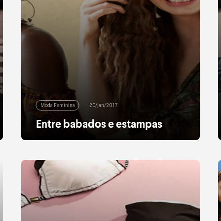
Moda Feminina
20/jan/2017
Entre babados e estampas
A estação mais quente do ano combina com
babados, muitas estampas e peças
fresquinhas? Claro que sim! Uma caminhada
por nossos corredores comprova: não faltam
opções na hora de montar o look –
principalmente para quem não abre mão
daquele toque boho que faz toda a diferença.
Os tops estão em alta, com opções de […]
leia mais