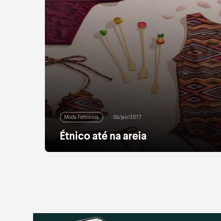
Moda Feminina
06/jan/2017
Étnico até na areia
Que tal levar a sua trend favorita para a beira-
mar? Quem adotou as estampas étnicas
como queridinhas nesse verão, ainda pode
arrasar na hora de pegar um bronzeado.
Como? Os biquínis nessa estampa estão
super em alta – e prometem ser estrelas na
temporada. Para variar o look na hora do banho
de mar, vale […]