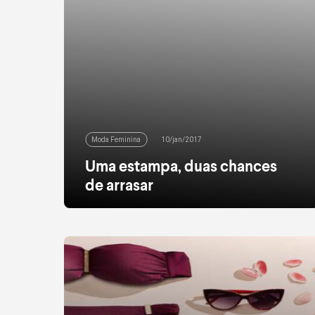
Moda Feminina
10/jan/2017
Uma estampa, duas chances
de arrasar
Nove entre dez fashionistas concordam: nada
como uma boa estampa floral para um look
incrível. Mas não são só os florais liberty,
aqueles delicados e com flores miúdas, que
aparecem por aqui: os hibiscos ganham
espaço e traduzem toda a alegria do verão,
com cores quentes e tons claros ao fundo.
Com as temperaturas lá […]
leia mais