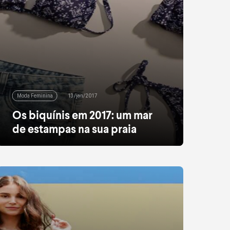
Moda Feminina
13/jan/2017
Os biquínis em 2017: um mar
de estampas na sua praia
Tomara que caia ou cortininha? Nessa
temporada, variedade de modelos na hora de
escolher o seu biquíni não vai faltar. Mas quem
quer seguir as últimas trends até na areia não
pode deixar de lado as grandes estrelas da
estação: os biquínis estampados! E não são só
os clássicos florais e listrados que aparecem
entre […]
leia mais