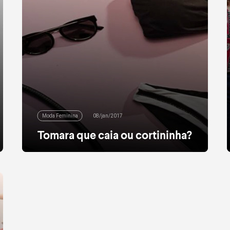
Moda Feminina
08/jan/2017
Tomara que caia ou cortininha?
É só chegar o verão que a vontade de usar
todas as últimas tendências ao mesmo
tempo aparece. E aí, na hora de ir para a praia e
atualizar o bronzeado, qual biquíni escolher?
Nessas horas, vale levar em conta as
características únicas de seu corpo. Para
quem precisa de maior suporte aos seios, os
[…]
leia mais