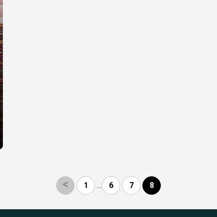
<
1
…
6
7
8