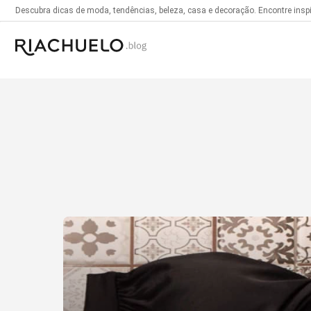
Descubra dicas de moda, tendências, beleza, casa e decoração. Encontre inspir