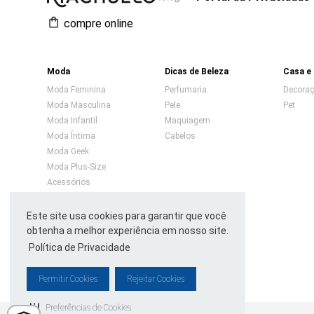
compre online
Moda
Dicas de Beleza
Casa e
Moda Feminina
Perfumaria
Decora
Moda Masculina
Pele
Pet
Moda Infantil
Maquiagem
Moda Íntima
Cabelos
Moda Geek
Moda Plus-Size
Acessórios
Calçados
Este site usa cookies para garantir que você
obtenha a melhor experiência em nosso site.
Política de Privacidade
Permitir Cookies
Rejeitar Cookies
Preferências de Cookies