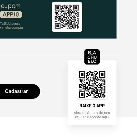
BAIXE O APP
Abra a câmera do seu
celular e aponte aqui