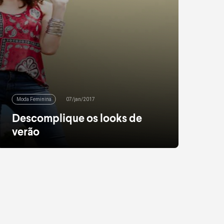
Moda Feminina
07/jan/2017
Descomplique os looks de
verão
Descomplicar é a palavra de ordem no look do
verão. Ou seja, nos dias mais quentes da
estação, a fórmula do sucesso é sempre
apostar em peças práticas que, mesmo
confortáveis, garantam um visual cheio de
estilo. E para uma produção simples, mas
cheia de charme, a dica é sempre combinar o
jeans com uma […]
leia mais