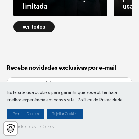
limitada
usar 
Alfaiataria leve, tule estampado, pied
Moletom
de poule e acessórios com pedras
longa a
ver todos
naturais dão forma à nova Special
confort
Edition
inverno
leia mais
leia m
Receba novidades exclusivas por e-mail
Este site usa cookies para garantir que você obtenha a
melhor experiência em nosso site.
Política de Privacidade
Permitir Cookies
Rejeitar Cookies
Preferências de Cookies