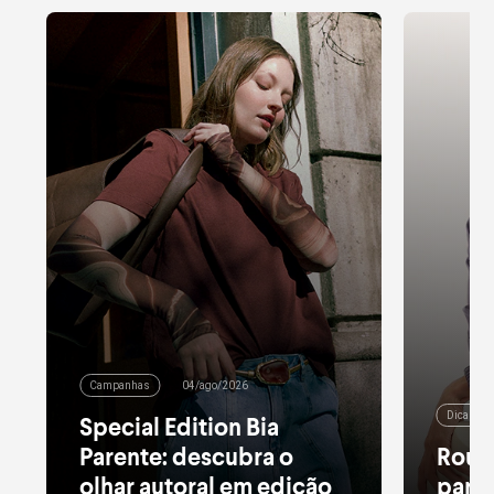
Campanhas
04/ago/2026
Dicas de
Special Edition Bia
Parente: descubra o
Roup
olhar autoral em edição
para 