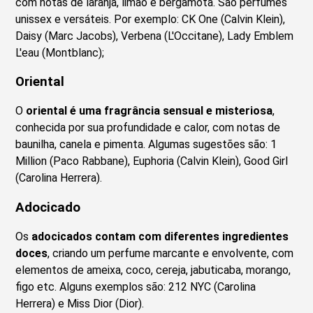
com notas de laranja, limão e bergamota. São perfumes
unissex e versáteis. Por exemplo: CK One (Calvin Klein),
Daisy (Marc Jacobs), Verbena (L'Occitane), Lady Emblem
L'eau (Montblanc);
Oriental
O
oriental é uma fragrância sensual e misteriosa
,
conhecida por sua profundidade e calor, com notas de
baunilha, canela e pimenta. Algumas sugestões são: 1
Million (Paco Rabbane), Euphoria (Calvin Klein), Good Girl
(Carolina Herrera).
Adocicado
Os
adocicados contam com diferentes ingredientes
doces
, criando um perfume marcante e envolvente, com
elementos de ameixa, coco, cereja, jabuticaba, morango,
figo etc. Alguns exemplos são: 212 NYC (Carolina
Herrera) e Miss Dior (Dior).