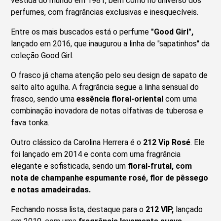
vestida do mundo em 1981, bem como no universo dos
perfumes, com fragrâncias exclusivas e inesquecíveis.
Entre os mais buscados está o perfume
"Good Girl",
lançado em 2016, que inaugurou a linha de "sapatinhos" da
coleção Good Girl.
O frasco já chama atenção pelo seu design de sapato de
salto alto agulha. A fragrância segue a linha sensual do
frasco, sendo uma
essência floral-oriental
com uma
combinação inovadora de notas olfativas de tuberosa e
fava tonka.
Outro clássico da Carolina Herrera é o
212 Vip Rosé
. Ele
foi lançado em 2014 e conta com uma fragrância
elegante e sofisticada, sendo um
floral-frutal, com
nota de champanhe espumante rosé, flor de pêssego
e notas amadeiradas.
Fechando nossa lista, destaque para o
212 VIP,
lançado