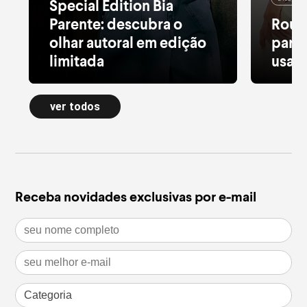
Special Edition Bia
Parente: descubra o
Roup
olhar autoral em edição
para 
limitada
usar 
Alfaiataria leve, tule estampado, pied
Moletom
de poule e acessórios com pedras
longa a
ver todos
naturais dão forma à nova Special
confort
Edition
inverno
leia mais
leia m
Receba novidades exclusivas por e-mail