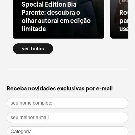
Dicas de
Special Edition Bia
Parente: descubra o
Roup
olhar autoral em edição
para 
limitada
usar 
Alfaiataria leve, tule estampado, pied
Moletom
de poule e acessórios com pedras
longa a
ver todos
naturais dão forma à nova Special
confort
Edition
inverno
leia mais
leia m
Receba novidades exclusivas por e-mail