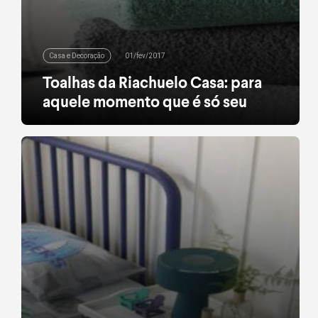
Casa e Decoração
01/fev/2017
Toalhas da Riachuelo Casa: para
aquele momento que é só seu
Com a correria do dia a dia, cada vez é mais
importante separar um tempinho especial para nós
mesmos. E nada melhor do que fazer a hora do
banho o nosso momento preferido: para isso,
toalhas confortáveis são itens essenciais! Macias
e com detalhes estampados, as peças, que
acabam de chegar às lojas, tem toque […]
leia mais