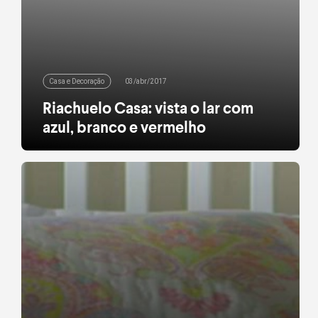
Casa e Decoração
03/abr/2017
Riachuelo Casa: vista o lar com
azul, branco e vermelho
Você já viu (e bastante) a combinação de azul,
branco e vermelho na moda. Clássico francês, o
trio bleu-blanc-rouge é um dos pilares do estilo
náutico e aparece com frequência nas coleções de
verão, evocando o clima de balneário. A boa nova é
que essa mesma cartela de cores surge agora
como destaque na nova […]
leia mais