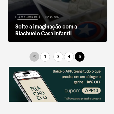
Casa e Decoração
16/jan/2017
Solte a imaginação com a
Riachuelo Casa Infantil
Não são só os adultos que vão se encantar com as
ofertas de cama, mesa e banho que preparamos
para este mês: os personagens preferidos da
criançada também estão presentes nas lojas
<
1
…
3
4
5
Riachuelo Casa de todo o Brasil! O verão delas vai
ser bem mais fresquinho com o reino de Frozen –
Elsa, Anna e […]
leia mais