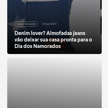
Casa e Decoração
01/jun/2017
Denim lover? Almofadas jeans
vão deixar sua casa pronta para o
Dia dos Namorados
O Dia dos Namorados está chegando! Contagiados
pela data, levamos para as araras da Riachuelo
Casa uma série de almofadas temáticas, que
mostram que os presentes podem ir um tantinho
além do tradicional na data. Que tal criar uma
atmosfera especial no grande dia? Além de
oferecerem declarações estampadas (leia-se:
“Crush” e “Life is better with […]
leia mais