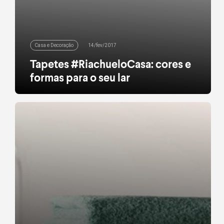
Casa e Decoração
14/fev/2017
Tapetes #RiachueloCasa: cores e
formas para o seu lar
Se tem algo que muda completamente um
ambiente são os tapetes. Eles são responsáveis
por deixar aquele cantinho favorito da casa ainda
mais especial, adicionando conforto e um toque
indispensável de requinte. A nova coleção da
#RiachueloCasa traz tapetes que brincam com a
clássica padronagem geométrica- e que vão
refrescar a sua sala em uma […]
leia mais