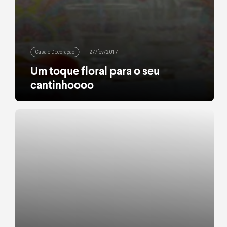
Casa e Decoração
27/fev/2017
Um toque floral para o seu
cantinhoooo
Quer um motivo extra para dormir até mais tarde
nos dias de folga? Por aqui, temos de sobra: jogos
de cama irresistíveis esperam por você nas lojas
Riachuelo Casa de todo o Brasil. E entre estampas
clássicas, uma tem lugar garantido em nossos
corações: o floral! Versões do cobre-leitos para
você cercar o seu cantinho […]
leia mais