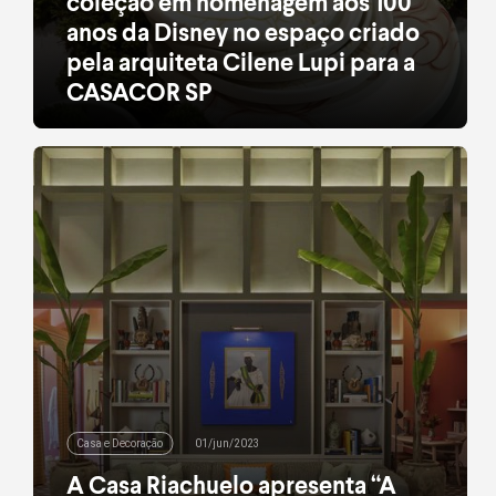
coleção em homenagem aos 100
anos da Disney no espaço criado
pela arquiteta Cilene Lupi para a
CASACOR SP
O Espaço conta com 88m² e busca criar um
equilíbrio entre trabalho, descanso e lazer para os
jovens da Geração Z.
leia mais
Casa e Decoração
01/jun/2023
A Casa Riachuelo apresenta “A