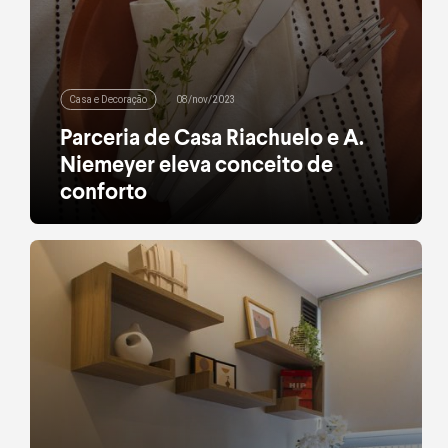
Casa e Decoração
08/nov/2023
Parceria de Casa Riachuelo e A.
Niemeyer eleva conceito de
conforto
A nova coleção produzida em collab une conforto e
sofisticação para você transformar sua casa com
uma decoração aconchegante
leia mais