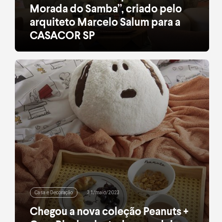
Morada do Samba”, criado pelo
arquiteto Marcelo Salum para a
CASACOR SP
Primeiro espaço próprio da Casa Riachuelo na
mostra presta uma homenagem a um dos ritmos
mais populares do Brasil: o samba.
leia mais
Casa e Decoração
31/maio/2023
Chegou a nova coleção Peanuts +