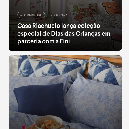
Casa e Decoração
20/set/2023
Casa Riachuelo lança coleção
especial de Dias das Crianças em
parceria com a Fini
Coleção conta com jogos de cama, toalhas e
almofadas com estampas inspiradas nos doces da
marca
leia mais