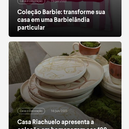
Casa e Decoração
19/jul/2023
Coleção Barbie: transforme sua
casa em uma Barbielândia
particular
Descubra os produtos que trarão ainda mais
charme e cor para cada cantinho do lar
leia mais
Casa e Decoração
14/jun/2023
Casa Riachuelo apresenta a