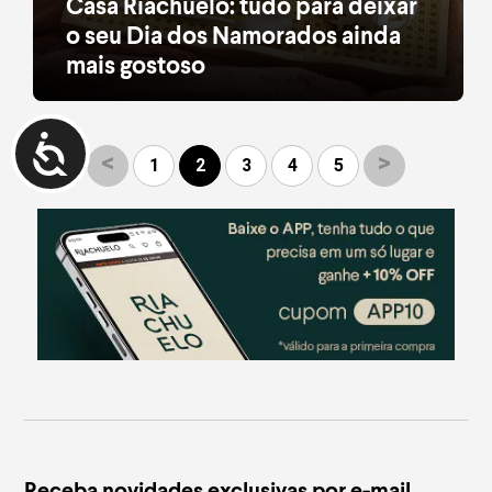
Casa Riachuelo: tudo para deixar
o seu Dia dos Namorados ainda
mais gostoso
A coleção conta com itens de cama, mesa e banho
para presentear a pessoa amada
leia mais
<
>
1
2
3
4
5
Receba novidades exclusivas por e-mail